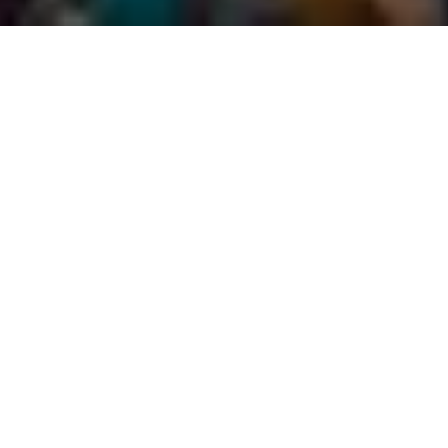
ЗАКАЗАТЬ МЕРОПРИЯТИЕ
+7 (812) 960-03-00
Эл. почта:
info@lrhotel.ru
Мы легко превратим обыденное ежегодное празднование
семейных дат в настоящий праздник не только для
виновников торжества, но и для всех приглашенных.
Свежий воздух, пешие и велосипедные прогулки, катание
на лодках скрасит время сбора гостей и ожидания
угощения. Как вы думаете, что запомнится вашим родным
на долгие годы — удивительная атмосфера праздника в
семейном отеле в окружении вековых деревьев или
стандартные посиделки в городском ресторане? Отмечая
свадьбу, юбилей, появление на свет нового члена семьи