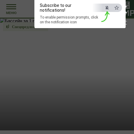
×
Subscribe to our
notifications!
ЗАБРОНИ
МЕНЮ
To enable permission prompts, click
Главная
ESC
on the notification icon
Спецпредложения
—
Спецпредложения
—
Бассейн за 1 рубль*