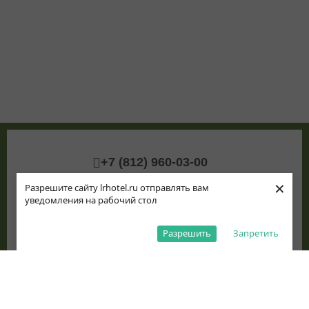
+7 (812) 960-03-00
Контактная ин
×
Как добраться
Разрешите сайту lrhotel.ru отправлять вам
уведомления на рабочий стол
info@lrhotel.ru
VK
Telegram
Max
Разрешить
Запретить